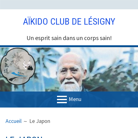
A
AÏKIDO CLUB DE LÉSIGNY
l
l
e
Un esprit sain dans un corps sain!
r
a
u
c
o
n
t
e
Menu
n
M
F
u
Accueil
Accueil
Le Japon
E
I
Pratique
N
L