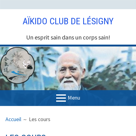
A
AÏKIDO CLUB DE LÉSIGNY
l
l
e
Un esprit sain dans un corps sain!
r
a
u
c
o
n
t
e
Menu
n
M
F
u
Accueil
Accueil
Les cours
E
I
Pratique
N
L