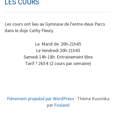
LES COURS
L’esprit de l’Aïkido
U
D
P
'
Étiquette sur le tatami
R
A
Les cours ont lieu au Gymnase de l’entre-deux Parcs
Règles du Dojo
dans le dojo Cathy Fleury.
I
R
N
I
Formes d’attaque
Le Mardi de 20h-21h45
C
A
Le Vendredi 20h-21h45
Liste des techniques
Samedi 14h-18h: Entrainement libre
I
N
Tarif ? 265 € (2 cours par semaine)
Le club
P
E
A
Qui sommes nous?
L
Les cours
Fièrement propulsé par WordPress
·
Thème Kuorinka
C
Notre Professeur
par
Foxland
O
Le Japon